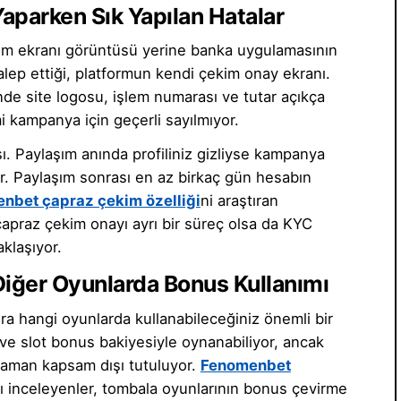
aparken Sık Yapılan Hatalar
im ekranı görüntüsü yerine banka uygulamasının
talep ettiği, platformun kendi çekim onay ekranı.
 site logosu, işlem numarası ve tutar açıkça
i kampanya için geçerli sayılmıyor.
sı. Paylaşım anında profiliniz gizliyse kampanya
r. Paylaşım sonrası en az birkaç gün hesabın
nbet çapraz çekim özelliği
ni araştıran
 çapraz çekim onayı ayrı bir süreç olsa da KYC
klaşıyor.
ğer Oyunlarda Bonus Kullanımı
a hangi oyunlarda kullanabileceğiniz önemli bir
ve slot bonus bakiyesiyle oynanabiliyor, ancak
 zaman kapsam dışı tutuluyor.
Fenomenbet
ı inceleyenler, tombala oyunlarının bonus çevirme