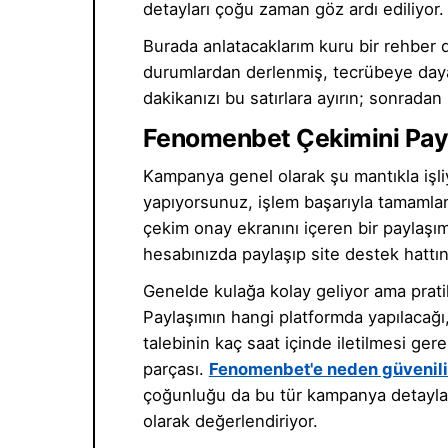
detayları çoğu zaman göz ardı ediliyor.
Burada anlatacaklarım kuru bir rehber
durumlardan derlenmiş, tecrübeye day
dakikanızı bu satırlara ayırın; sonrad
Fenomenbet Çekimini Payl
Kampanya genel olarak şu mantıkla işliyo
yapıyorsunuz, işlem başarıyla tamamla
çekim onay ekranını içeren bir paylaşım
hesabınızda paylaşıp site destek hattın
Genelde kulağa kolay geliyor ama pratik
Paylaşımın hangi platformda yapılacağı
talebinin kaç saat içinde iletilmesi ger
parçası.
Fenomenbet'e neden güvenili
çoğunluğu da bu tür kampanya detaylar
olarak değerlendiriyor.