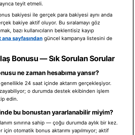
yrıca teyit etmeli.
nus bakiyesi ile gerçek para bakiyesi aynı anda
rçek bakiye aktif oluyor. Bu sıralamayı göz
, bazı kullanıcıların beklentisiz kayıp
 ana sayfasından
güncel kampanya listesini de
aş Bonusu — Sık Sorulan Sorular
onusu ne zaman hesabıma yansır?
 genellikle 24 saat içinde aktarım gerçekleşiyor.
ayabiliyor; o durumda destek ekibinden işlem
ip edin.
nde bu bonustan yararlanabilir miyim?
llanım sınırına sahip — çoğu durumda aylık bir kez.
için otomatik bonus aktarımı yapılmıyor; aktif