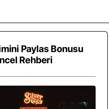
mini Paylas Bonusu
ncel Rehberi