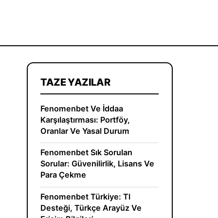
TAZE YAZILAR
Fenomenbet Ve İddaa
Karşılaştırması: Portföy,
Oranlar Ve Yasal Durum
Fenomenbet Sık Sorulan
Sorular: Güvenilirlik, Lisans Ve
Para Çekme
Fenomenbet Türkiye: Tl
Desteği, Türkçe Arayüz Ve