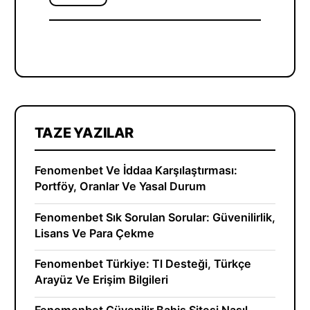
TAZE YAZILAR
Fenomenbet Ve İddaa Karşılaştırması:
Portföy, Oranlar Ve Yasal Durum
Fenomenbet Sık Sorulan Sorular: Güvenilirlik,
Lisans Ve Para Çekme
Fenomenbet Türkiye: Tl Desteği, Türkçe
Arayüz Ve Erişim Bilgileri