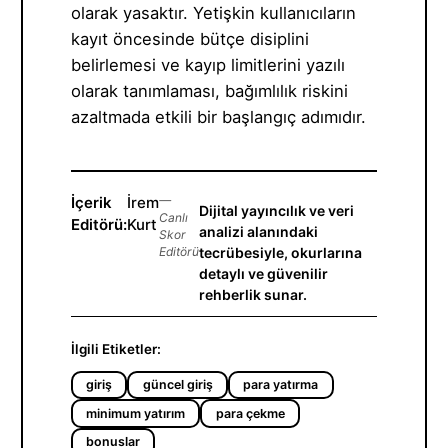
olarak yasaktır. Yetişkin kullanıcıların
kayıt öncesinde bütçe disiplini
belirlemesi ve kayıp limitlerini yazılı
olarak tanımlaması, bağımlılık riskini
azaltmada etkili bir başlangıç adımıdır.
İçerik
İrem
—
Dijital yayıncılık ve veri
Canlı
Editörü:
Kurt
analizi alanındaki
Skor
Editörü
tecrübesiyle, okurlarına
detaylı ve güvenilir
rehberlik sunar.
İlgili Etiketler:
giriş
güncel giriş
para yatırma
minimum yatırım
para çekme
bonuslar