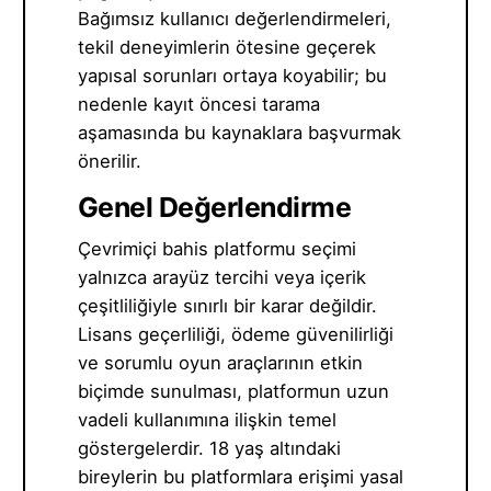
Bağımsız kullanıcı değerlendirmeleri,
tekil deneyimlerin ötesine geçerek
yapısal sorunları ortaya koyabilir; bu
nedenle kayıt öncesi tarama
aşamasında bu kaynaklara başvurmak
önerilir.
Genel Değerlendirme
Çevrimiçi bahis platformu seçimi
yalnızca arayüz tercihi veya içerik
çeşitliliğiyle sınırlı bir karar değildir.
Lisans geçerliliği, ödeme güvenilirliği
ve sorumlu oyun araçlarının etkin
biçimde sunulması, platformun uzun
vadeli kullanımına ilişkin temel
göstergelerdir. 18 yaş altındaki
bireylerin bu platformlara erişimi yasal