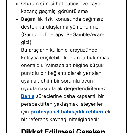
Oturum süresi hatırlatıcısı ve kayıp-
kazanç geçmişi görüntüleme
Bağımlılık riski konusunda bağımsız
destek kuruluşlarına yönlendirme
(GamblingTherapy, BeGambleAware
gibi)
Bu araçların kullanıcı arayüzünde
kolayca erişilebilir konumda bulunması
önemlidir. Yalnızca alt bilgide küçük
puntolu bir bağlantı olarak yer alan
uyarılar, etkin bir sorumlu oyun
uygulaması olarak değerlendirilemez.
Bahis
süreçlerine daha kapsamlı bir
perspektiften yaklaşmak isteyenler
için
profesyonel bahisçilik rehberi
ek
bir referans kaynağı niteliğindedir.
Dikkat Edilmesi Gereken