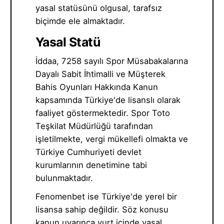
yasal statüsünü olgusal, tarafsız
biçimde ele almaktadır.
Yasal Statü
İddaa, 7258 sayılı Spor Müsabakalarına
Dayalı Sabit İhtimalli ve Müşterek
Bahis Oyunları Hakkında Kanun
kapsamında Türkiye'de lisanslı olarak
faaliyet göstermektedir. Spor Toto
Teşkilat Müdürlüğü tarafından
işletilmekte, vergi mükellefi olmakta ve
Türkiye Cumhuriyeti devlet
kurumlarının denetimine tabi
bulunmaktadır.
Fenomenbet ise Türkiye'de yerel bir
lisansa sahip değildir. Söz konusu
kanun uyarınca yurt içinde yasal