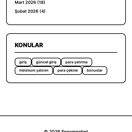
Mart 2026 (18)
Şubat 2026 (4)
KONULAR
giriş
güncel giriş
para yatırma
minimum yatırım
para çekme
bonuslar
© 2026 Fenomenbet