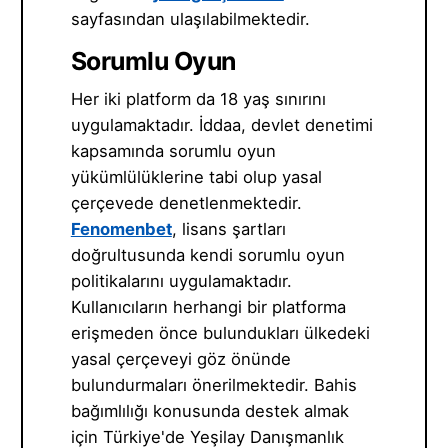
sayfasından ulaşılabilmektedir.
Sorumlu Oyun
Her iki platform da 18 yaş sınırını
uygulamaktadır. İddaa, devlet denetimi
kapsamında sorumlu oyun
yükümlülüklerine tabi olup yasal
çerçevede denetlenmektedir.
Fenomenbet
, lisans şartları
doğrultusunda kendi sorumlu oyun
politikalarını uygulamaktadır.
Kullanıcıların herhangi bir platforma
erişmeden önce bulundukları ülkedeki
yasal çerçeveyi göz önünde
bulundurmaları önerilmektedir. Bahis
bağımlılığı konusunda destek almak
için Türkiye'de Yeşilay Danışmanlık