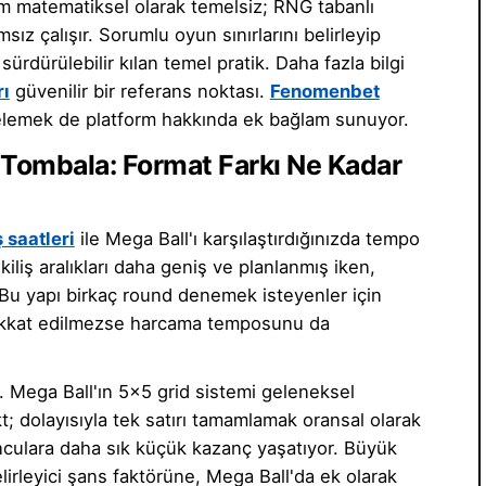
ım matematiksel olarak temelsiz; RNG tabanlı
ız çalışır. Sorumlu oyun sınırlarını belirleyip
dürülebilir kılan temel pratik. Daha fazla bilgi
rı
güvenilir bir referans noktası.
Fenomenbet
elemek de platform hakkında ek bağlam sunuyor.
 Tombala: Format Farkı Ne Kadar
 saatleri
ile Mega Ball'ı karşılaştırdığınızda tempo
iliş aralıkları daha geniş ve planlanmış iken,
 Bu yapı birkaç round denemek isteyenler için
 dikkat edilmezse harcama temposunu da
r. Mega Ball'ın 5×5 grid sistemi geleneksel
; dolayısıyla tek satırı tamamlamak oransal olarak
nculara daha sık küçük kazanç yaşatıyor. Büyük
lirleyici şans faktörüne, Mega Ball'da ek olarak