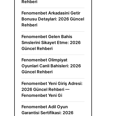
Rehberi
Fenomenbet Arkadasini Getir
Bonusu Detaylari: 2026 Güncel
Rehberi
Fenomenbet Gelen Bahis
Smslerini Sikayet Etme: 2026
Güncel Rehberi
Fenomenbet Olimpiyat
Oyunlari Canli Bahisleri: 2026
Güncel Rehberi
Fenomenbet Yeni Giriş Adresi:
2026 Güncel Rehberi —
Fenomenbet Yeni Gi
Fenomenbet Adil Oyun
Garantisi Sertifikasi: 2026