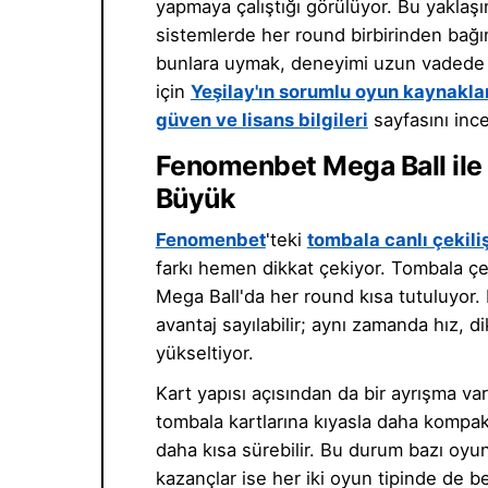
yapmaya çalıştığı görülüyor. Bu yaklaş
sistemlerde her round birbirinden bağıms
bunlara uymak, deneyimi uzun vadede sür
için
Yeşilay'ın sorumlu oyun kaynakla
güven ve lisans bilgileri
sayfasını inc
Fenomenbet Mega Ball ile
Büyük
Fenomenbet
'teki
tombala canlı çekiliş
farkı hemen dikkat çekiyor. Tombala çek
Mega Ball'da her round kısa tutuluyor.
avantaj sayılabilir; aynı zamanda hız,
yükseltiyor.
Kart yapısı açısından da bir ayrışma va
tombala kartlarına kıyasla daha kompakt
daha kısa sürebilir. Bu durum bazı oyu
kazançlar ise her iki oyun tipinde de be