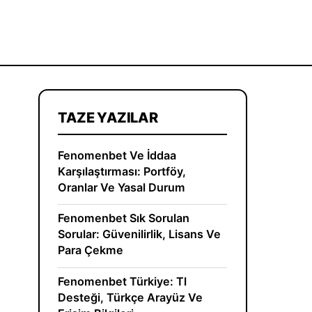
TAZE YAZILAR
Fenomenbet Ve İddaa
Karşılaştırması: Portföy,
Oranlar Ve Yasal Durum
Fenomenbet Sık Sorulan
Sorular: Güvenilirlik, Lisans Ve
Para Çekme
Fenomenbet Türkiye: Tl
Desteği, Türkçe Arayüz Ve