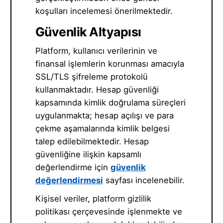
koşulları incelemesi önerilmektedir.
Güvenlik Altyapısı
Platform, kullanıcı verilerinin ve
finansal işlemlerin korunması amacıyla
SSL/TLS şifreleme protokolü
kullanmaktadır. Hesap güvenliği
kapsamında kimlik doğrulama süreçleri
uygulanmakta; hesap açılışı ve para
çekme aşamalarında kimlik belgesi
talep edilebilmektedir. Hesap
güvenliğine ilişkin kapsamlı
değerlendirme için
güvenlik
değerlendirmesi
sayfası incelenebilir.
Kişisel veriler, platform gizlilik
politikası çerçevesinde işlenmekte ve