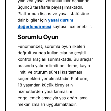
yalnızca yasal zorunluluklar dahilinde
üçüncü taraflarla paylaşılmaktadır.
Platformun lisans ve yasal statüsüne
dair bilgiler için
yasal durum
değerlendirmesi
sayfası incelenebilir.
Sorumlu Oyun
Fenomenbet, sorumlu oyun ilkeleri
doğrultusunda kullanıcılarına çeşitli
kontrol araçları sunmaktadır. Bu araçlar
arasında yatırım limiti belirleme, kayıp
limiti ve oturum süresi kısıtlaması
seçenekleri yer almaktadır. Platform,
18 yaşından küçük bireylerin
hizmetlerden yararlanmasını
engellemek amacıyla yaş doğrulama
mekanizmaları uygulamaktadır.