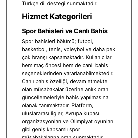
Türkçe dil desteği sunmaktadır.
Hizmet Kategorileri
Spor Bahisleri ve Canlı Bahis
Spor bahisleri bölümü; futbol,
basketbol, tenis, voleybol ve daha pek
çok branşı kapsamaktadır. Kullanıcılar
hem maç öncesi hem de canlı bahis
seçeneklerinden yararlanabilmektedir.
Canlı bahis özelliği, devam etmekte
olan müsabakalar üzerine anlık oran
güncellemeleriyle bahis yapılmasına
olanak tanımaktadır. Platform,
uluslararası ligler, Avrupa kupası
organizasyonları ve Olimpiyat oyunları
gibi geniş kapsamlı spor
müsabakalarına oran sunmaktadır.