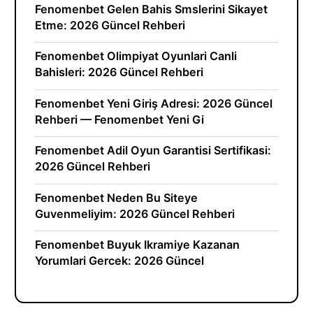
Fenomenbet Gelen Bahis Smslerini Sikayet
Etme: 2026 Güncel Rehberi
Fenomenbet Olimpiyat Oyunlari Canli
Bahisleri: 2026 Güncel Rehberi
Fenomenbet Yeni Giriş Adresi: 2026 Güncel
Rehberi — Fenomenbet Yeni Gi
Fenomenbet Adil Oyun Garantisi Sertifikasi:
2026 Güncel Rehberi
Fenomenbet Neden Bu Siteye
Guvenmeliyim: 2026 Güncel Rehberi
Fenomenbet Buyuk Ikramiye Kazanan
Yorumlari Gercek: 2026 Güncel