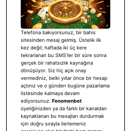
Telefona bakıyorsunuz, bir bahis
sitesinden mesaj gelmiş. Üstelik ilk
kez değil; haftada iki üç kere
tekrarlanan bu SMS'ler bir süre sonra
gerçek bir rahatsızlık kaynağına
dönüşüyor. Siz hiç açık onay
vermediniz, belki yıllar önce bir hesap
açtınız ve o günden bugüne pazarlama
listesinde kalmaya devam
ediyorsunuz.
Fenomenbet
üyeliğinizden ya da farklı bir kanaldan
kaynaklanan bu mesajları durdurmak
için doğru sırayla ilerlemeniz