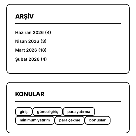
ARŞIV
Haziran 2026 (4)
Nisan 2026 (3)
Mart 2026 (18)
Şubat 2026 (4)
KONULAR
giriş
güncel giriş
para yatırma
minimum yatırım
para çekme
bonuslar