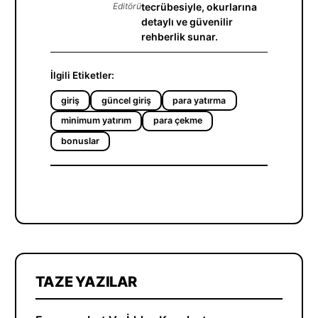
Editörü
tecrübesiyle, okurlarına
detaylı ve güvenilir
rehberlik sunar.
İlgili Etiketler:
giriş
güncel giriş
para yatırma
minimum yatırım
para çekme
bonuslar
TAZE YAZILAR