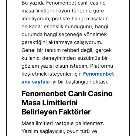
Bu yazıda Fenomenbet canlı casino
masa limitlerini oyun türlerine göre
inceliyorum; pratikte hangi masaların
ne kadar esneklik sunduğunu, hangi
durumda hangi seçeneğe yönelmek
gerektiğini aktarmaya çalışıyorum.
Genel bir tanıtım rehberi değil, gerçek
kullanıcı deneyiminden süzülmüş bir
gözlem yazısı olsun istedim. Platformu
keşfetmek isteyenler için
Fenomenbet
ana sayfası
iyi bir başlangıç noktası.
Fenomenbet Canlı Casino
Masa Limitlerini
Belirleyen Faktörler
Masa limitleri rastgele belirlenmez.
Yazılım sağlayıcısı, oyun türü ve