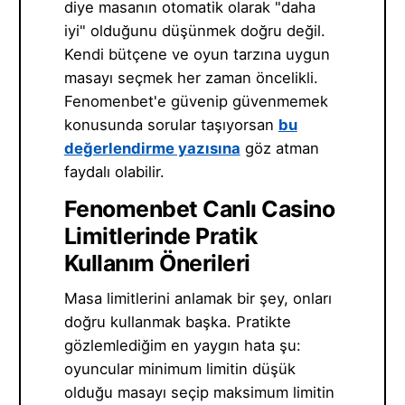
diye masanın otomatik olarak "daha
iyi" olduğunu düşünmek doğru değil.
Kendi bütçene ve oyun tarzına uygun
masayı seçmek her zaman öncelikli.
Fenomenbet'e güvenip güvenmemek
konusunda sorular taşıyorsan
bu
değerlendirme yazısına
göz atman
faydalı olabilir.
Fenomenbet Canlı Casino
Limitlerinde Pratik
Kullanım Önerileri
Masa limitlerini anlamak bir şey, onları
doğru kullanmak başka. Pratikte
gözlemlediğim en yaygın hata şu:
oyuncular minimum limitin düşük
olduğu masayı seçip maksimum limitin