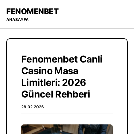
FENOMENBET
ANASAYFA
Fenomenbet Canli
Casino Masa
Limitleri: 2026
Güncel Rehberi
28.02.2026