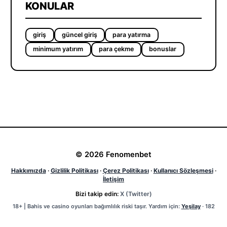
KONULAR
giriş
güncel giriş
para yatırma
minimum yatırım
para çekme
bonuslar
© 2026 Fenomenbet
Hakkımızda
·
Gizlilik Politikası
·
Çerez Politikası
·
Kullanıcı Sözleşmesi
·
İletişim
Bizi takip edin:
X (Twitter)
18+ | Bahis ve casino oyunları bağımlılık riski taşır. Yardım için:
Yeşilay
· 182