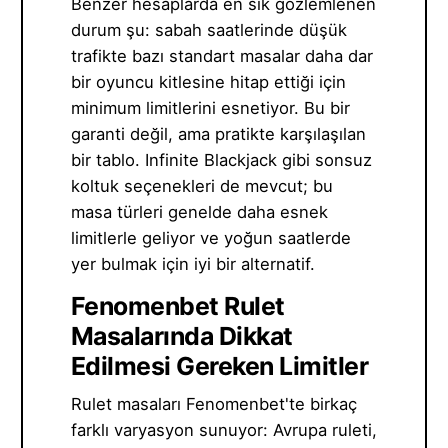
Benzer hesaplarda en sık gözlemlenen
durum şu: sabah saatlerinde düşük
trafikte bazı standart masalar daha dar
bir oyuncu kitlesine hitap ettiği için
minimum limitlerini esnetiyor. Bu bir
garanti değil, ama pratikte karşılaşılan
bir tablo. Infinite Blackjack gibi sonsuz
koltuk seçenekleri de mevcut; bu
masa türleri genelde daha esnek
limitlerle geliyor ve yoğun saatlerde
yer bulmak için iyi bir alternatif.
Fenomenbet Rulet
Masalarında Dikkat
Edilmesi Gereken Limitler
Rulet masaları Fenomenbet'te birkaç
farklı varyasyon sunuyor: Avrupa ruleti,