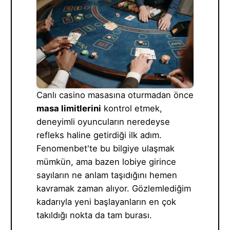
Canlı casino masasına oturmadan önce
masa limitlerini
kontrol etmek,
deneyimli oyuncuların neredeyse
refleks haline getirdiği ilk adım.
Fenomenbet'te bu bilgiye ulaşmak
mümkün, ama bazen lobiye girince
sayıların ne anlam taşıdığını hemen
kavramak zaman alıyor. Gözlemlediğim
kadarıyla yeni başlayanların en çok
takıldığı nokta da tam burası.