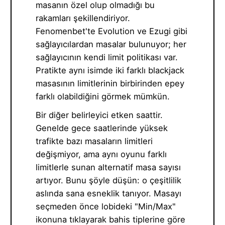
masanın özel olup olmadığı bu
rakamları şekillendiriyor.
Fenomenbet'te Evolution ve Ezugi gibi
sağlayıcılardan masalar bulunuyor; her
sağlayıcının kendi limit politikası var.
Pratikte aynı isimde iki farklı blackjack
masasının limitlerinin birbirinden epey
farklı olabildiğini görmek mümkün.
Bir diğer belirleyici etken saattir.
Genelde gece saatlerinde yüksek
trafikte bazı masaların limitleri
değişmiyor, ama aynı oyunu farklı
limitlerle sunan alternatif masa sayısı
artıyor. Bunu şöyle düşün: o çeşitlilik
aslında sana esneklik tanıyor. Masayı
seçmeden önce lobideki "Min/Max"
ikonuna tıklayarak bahis tiplerine göre